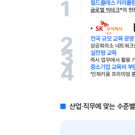
1
월드클래스 커리큘
글로벌 빅테크
*의 현
2
전국 규모 교육 운영
상공회의소 네트워크를
3
실전형 교육
즉시 업무에서 활용 가
4
중소기업 교육비 부
‘인재키움 프리미엄 
산업·직무에 맞는 수준별